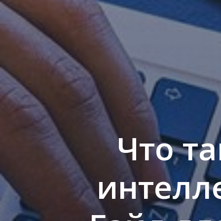
Что т
интелле