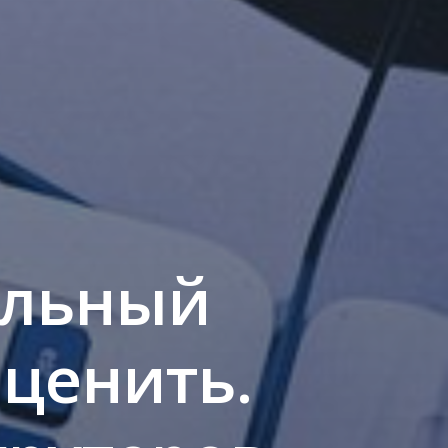
альный
оценить.